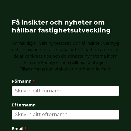
Få insikter och nyheter om
hållbar fastighetsutveckling
Anmäl dig till vårt nyhetsbrev och få insikter, verktyg
och inspiration för att stärka ditt hållbarhetsarbete. Vi
delar konkreta tips och de senaste nyheterna inom
klimatriskanalyser och hållbara strategier.
Tillsammans kan vi skapa en grönare framtid.
Förnamn
*
Efternamn
Email
*